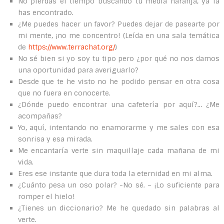
No pierdas el tiempo buscando tu media naranja, ya la
has encontrado.
¿Me puedes hacer un favor? Puedes dejar de pasearte por
mi mente, ¡no me concentro! (Leída en una sala temática
de
https://www.terrachat.org/
)
No sé bien si yo soy tu tipo pero ¿por qué no nos damos
una oportunidad para averiguarlo?
Desde que te he visto no he podido pensar en otra cosa
que no fuera en conocerte.
¿Dónde puedo encontrar una cafetería por aquí?… ¿Me
acompañas?
Yo, aquí, intentando no enamorarme y me sales con esa
sonrisa y esa mirada.
Me encantaría verte sin maquillaje cada mañana de mi
vida.
Eres ese instante que dura toda la eternidad en mi alma.
¿Cuánto pesa un oso polar? -No sé. – ¡Lo suficiente para
romper el hielo!
¿Tienes un diccionario? Me he quedado sin palabras al
verte.