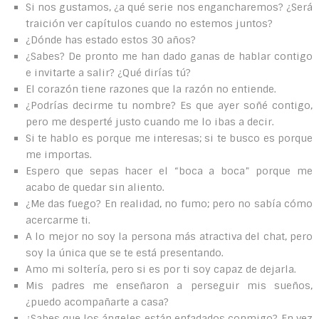
Si nos gustamos, ¿a qué serie nos engancharemos? ¿Será
traición ver capítulos cuando no estemos juntos?
¿Dónde has estado estos 30 años?
¿Sabes? De pronto me han dado ganas de hablar contigo
e invitarte a salir? ¿Qué dirías tú?
El corazón tiene razones que la razón no entiende.
¿Podrías decirme tu nombre? Es que ayer soñé contigo,
pero me desperté justo cuando me lo ibas a decir.
Si te hablo es porque me interesas; si te busco es porque
me importas.
Espero que sepas hacer el “boca a boca” porque me
acabo de quedar sin aliento.
¿Me das fuego? En realidad, no fumo; pero no sabía cómo
acercarme ti.
A lo mejor no soy la persona más atractiva del chat, pero
soy la única que se te está presentando.
Amo mi soltería, pero si es por ti soy capaz de dejarla.
Mis padres me enseñaron a perseguir mis sueños,
¿puedo acompañarte a casa?
¿Sabes que los ángeles están enfadados conmigo? En vez